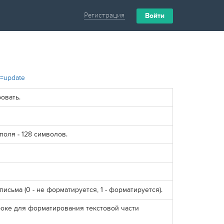
Регистрация
Войти
on=update
овать.
поля - 128 символов.
исьма (0 - не форматируется, 1 - форматируется).
роке для форматирования текстовой части