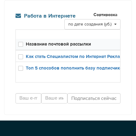
Сортировка
Работа в Интернете
по дате создания (уб.)
Название почтовой рассылки
Созд
12.12
Как стать Специалистом по Интернет Рекламе
24.01
Топ 5 способов пополнить базу подписчиков