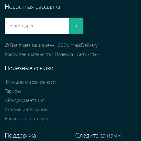
Новостная рассылка
Все права защищены. 2026 MassDelivery
Конфиденциальность
|
Правила
|
Анти-спам
Полезные ссылки
Функции и возможности
Тарифы
API-документация
Готовые интеграции
Бонусы от партнеров
Поддержка
Следите за нами