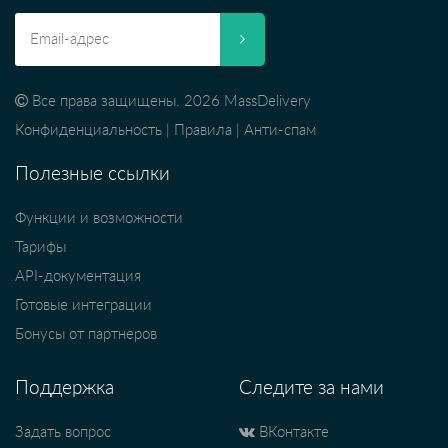
Все права защищены. 2026 MassDelivery
Конфиденциальность
|
Правила
|
Анти-спам
Полезные ссылки
Функции и возможности
Тарифы
API-документация
Готовые интеграции
Бонусы от партнеров
Поддержка
Следите за нами
Задать вопрос
ВКонтакте