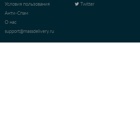
Условия пользования
Twitter
Анти-Спам
О нас
support@massdelivery.ru