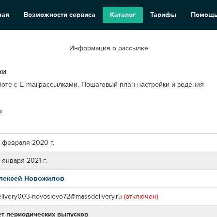
ная
Возможности сервиса
Каталог
Тарифы
Помощ
Информация о рассылке
ки
аботе с E-mailрассылками. Пошаговый план настройки и ведения
ы
4 февраля 2020 г.
 января 2021 г.
лексей Новожилов
elivery003-novoslovo72@massdelivery.ru
(отключен)
ет периодических выпусков