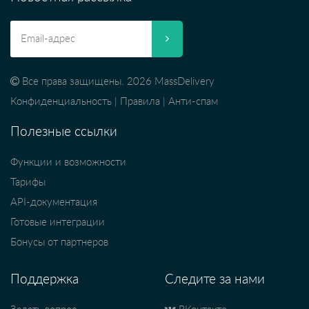
Все права защищены. 2026 MassDelivery
Конфиденциальность
|
Правила
|
Анти-спам
Полезные ссылки
Функции и возможности
Тарифы
API-документация
Готовые интеграции
Бонусы от партнеров
Поддержка
Следите за нами