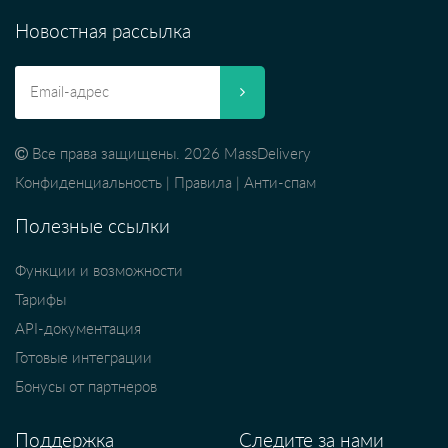
Новостная рассылка
Все права защищены. 2026 MassDelivery
Конфиденциальность
|
Правила
|
Анти-спам
Полезные ссылки
Функции и возможности
Тарифы
API-документация
Готовые интеграции
Бонусы от партнеров
Поддержка
Следите за нами