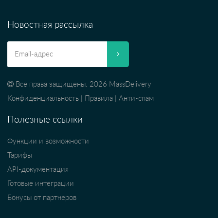
Новостная рассылка
Все права защищены. 2026 MassDelivery
Конфиденциальность
|
Правила
|
Анти-спам
Полезные ссылки
Функции и возможности
Тарифы
API-документация
Готовые интеграции
Бонусы от партнеров