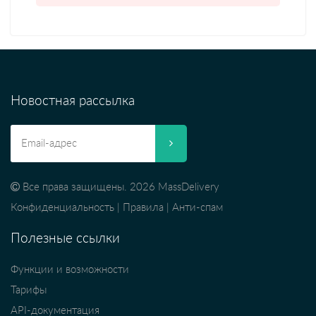
Новостная рассылка
Все права защищены. 2026 MassDelivery
Конфиденциальность
|
Правила
|
Анти-спам
Полезные ссылки
Функции и возможности
Тарифы
API-документация