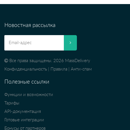
Новостная рассылка
Все права защищены. 2026 MassDelivery
Конфиденциальность
|
Правила
|
Анти-спам
Полезные ссылки
Функции и возможности
Тарифы
API-документация
Готовые интеграции
Бонусы от партнеров