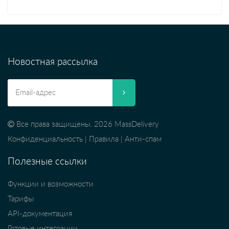
Новостная рассылка
Все права защищены. 2026 MassDelivery
Конфиденциальность
|
Правила
|
Анти-спам
Полезные ссылки
Функции и возможности
Тарифы
API-документация
Готовые интеграции