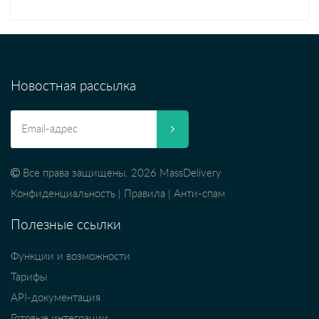
Новостная рассылка
Все права защищены. 2026 MassDelivery
Конфиденциальность
|
Правила
|
Анти-спам
Полезные ссылки
Функции и возможности
Тарифы
API-документация
Готовые интеграции