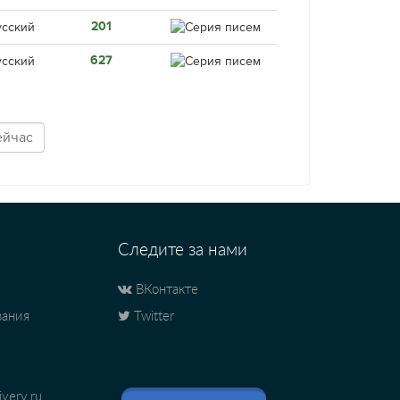
201
627
Следите за нами
ВКонтакте
вания
Twitter
very.ru