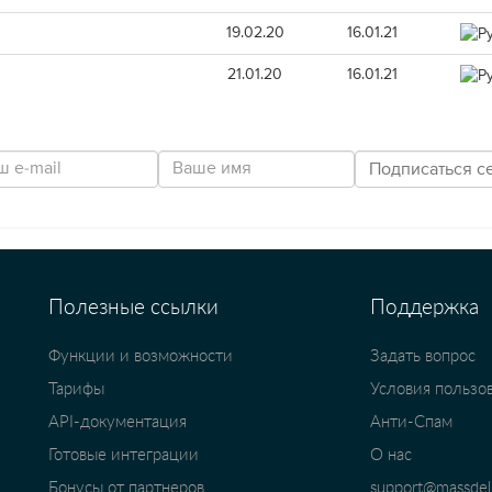
19.02.20
16.01.21
21.01.20
16.01.21
Полезные ссылки
Поддержка
Функции и возможности
Задать вопрос
Тарифы
Условия пользо
API-документация
Анти-Спам
Готовые интеграции
О нас
Бонусы от партнеров
support@massdeli