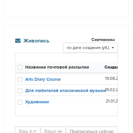
Сортировка
Живопись
по дате создания (уб.)
Название почтовой рассылки
Создана
Оп
19.08.20
Arts Diary Course
19.02.20
Для любителей классической музыки
21.01.20
Художники