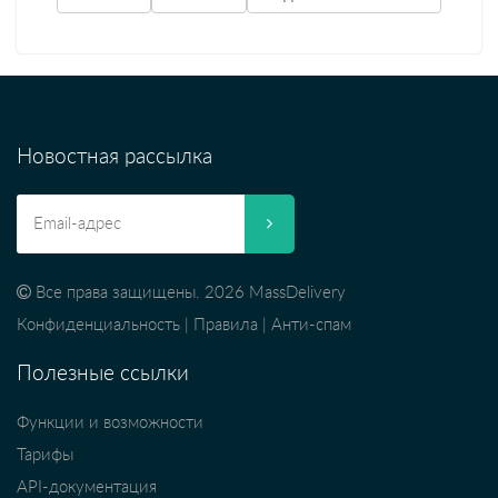
Новостная рассылка
Все права защищены. 2026 MassDelivery
Конфиденциальность
|
Правила
|
Анти-спам
Полезные ссылки
Функции и возможности
Тарифы
API-документация