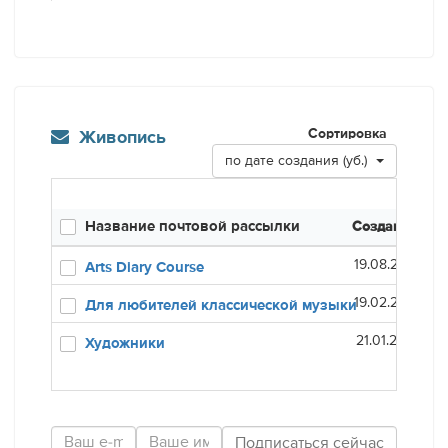
Сортировка
Живопись
по дате создания (уб.)
Название почтовой рассылки
Создана
Оп
19.08.20
Arts Diary Course
19.02.20
Для любителей классической музыки
21.01.20
Художники