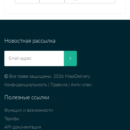
Новостная рассылка
Все права защищены. 2026 MassDelivery
Конфиденциальность
|
Правила
|
Анти-спам
Полезные ссылки
Функции и возможности
Тарифы
API-документация