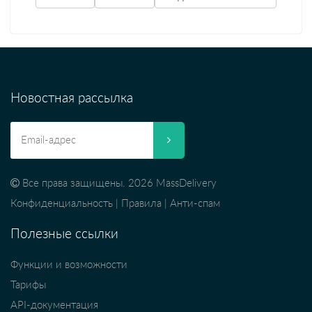
Новостная рассылка
Все права защищены. 2026 MassDelivery
Конфиденциальность
|
Правила
|
Анти-спам
Полезные ссылки
Функции и возможности
Тарифы
API-документация