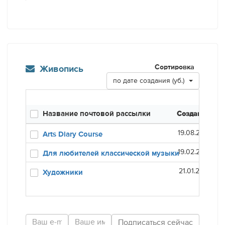
Сортировка
Живопись
по дате создания (уб.)
Название почтовой рассылки
Создана
Оп
19.08.20
Arts Diary Course
19.02.20
Для любителей классической музыки
21.01.20
Художники