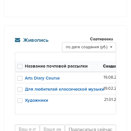
Сортировка
Живопись
по дате создания (уб.)
Название почтовой рассылки
Создана
Оп
19.08.20
Arts Diary Course
19.02.20
Для любителей классической музыки
21.01.20
Художники