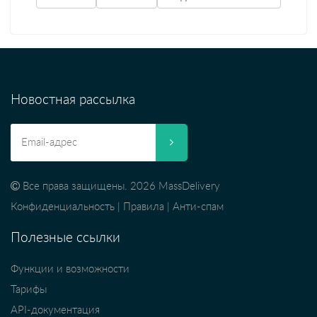
Новостная рассылка
Все права защищены. 2026 MassDelivery
Конфиденциальность
|
Правила
|
Анти-спам
Полезные ссылки
Функции и возможности
Тарифы
API-документация