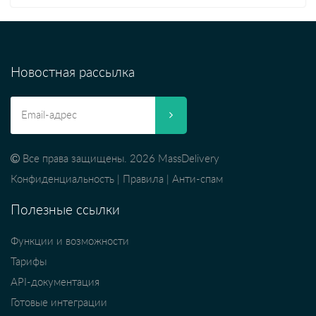
Новостная рассылка
Все права защищены. 2026 MassDelivery
Конфиденциальность
|
Правила
|
Анти-спам
Полезные ссылки
Функции и возможности
Тарифы
API-документация
Готовые интеграции