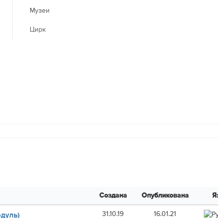
Музеи
Цирк
Создана
Опубликована
Я
31.10.19
16.01.21
одуль)