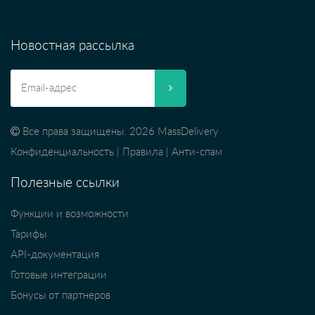
Новостная рассылка
Все права защищены. 2026 MassDelivery
Конфиденциальность
|
Правила
|
Анти-спам
Полезные ссылки
Функции и возможности
Тарифы
API-документация
Готовые интеграции
Бонусы от партнеров