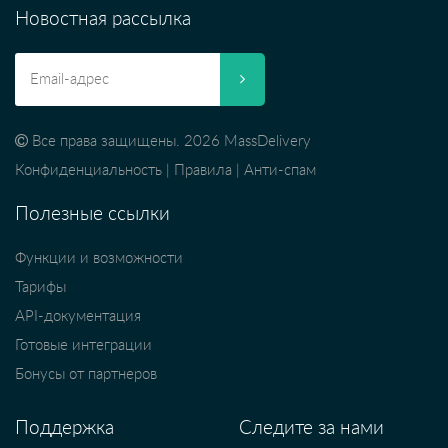
Новостная рассылка
Все права защищены. 2026 MassDelivery
Конфиденциальность
|
Правила
|
Анти-спам
Полезные ссылки
Функции и возможности
Тарифы
API-документация
Готовые интеграции
Бонусы от партнеров
Поддержка
Следите за нами