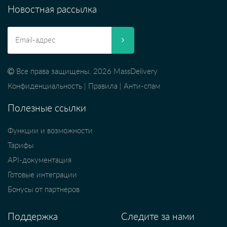
Новостная рассылка
Все права защищены. 2026 MassDelivery
Конфиденциальность
|
Правила
|
Анти-спам
Полезные ссылки
Функции и возможности
Тарифы
API-документация
Готовые интеграции
Бонусы от партнеров
Поддержка
Следите за нами