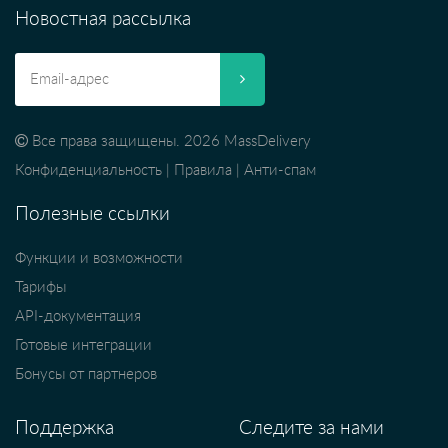
Новостная рассылка
Все права защищены. 2026 MassDelivery
Конфиденциальность
|
Правила
|
Анти-спам
Полезные ссылки
Функции и возможности
Тарифы
API-документация
Готовые интеграции
Бонусы от партнеров
Поддержка
Следите за нами