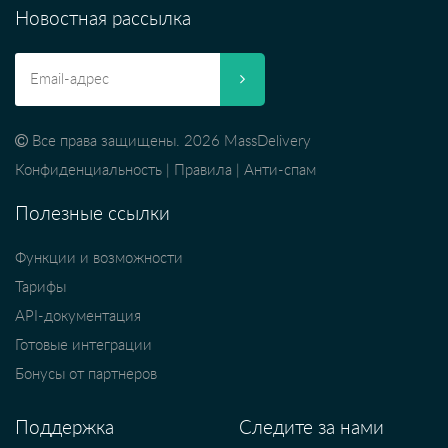
Новостная рассылка
Все права защищены. 2026 MassDelivery
Конфиденциальность
|
Правила
|
Анти-спам
Полезные ссылки
Функции и возможности
Тарифы
API-документация
Готовые интеграции
Бонусы от партнеров
Поддержка
Следите за нами