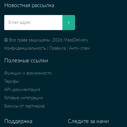
Новостная рассылка
Все права защищены. 2026 MassDelivery
Конфиденциальность
|
Правила
|
Анти-спам
Полезные ссылки
Функции и возможности
Тарифы
API-документация
Готовые интеграции
Бонусы от партнеров
Поддержка
Следите за нами