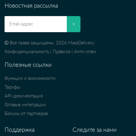
Новостная рассылка
Все права защищены. 2026 MassDelivery
Конфиденциальность
|
Правила
|
Анти-спам
Полезные ссылки
Функции и возможности
Тарифы
API-документация
Готовые интеграции
Бонусы от партнеров
Поддержка
Следите за нами