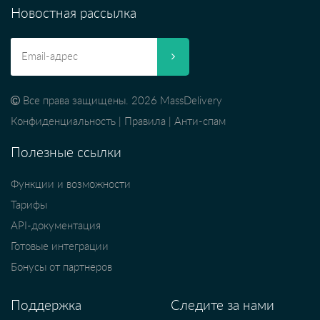
Новостная рассылка
Все права защищены. 2026 MassDelivery
Конфиденциальность
|
Правила
|
Анти-спам
Полезные ссылки
Функции и возможности
Тарифы
API-документация
Готовые интеграции
Бонусы от партнеров
Поддержка
Следите за нами