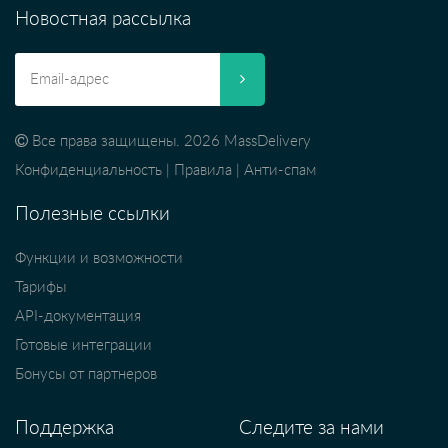
Новостная рассылка
Все права защищены. 2026 MassDelivery
Конфиденциальность
|
Правила
|
Анти-спам
Полезные ссылки
Функции и возможности
Тарифы
API-документация
Готовые интеграции
Бонусы от партнеров
Поддержка
Следите за нами