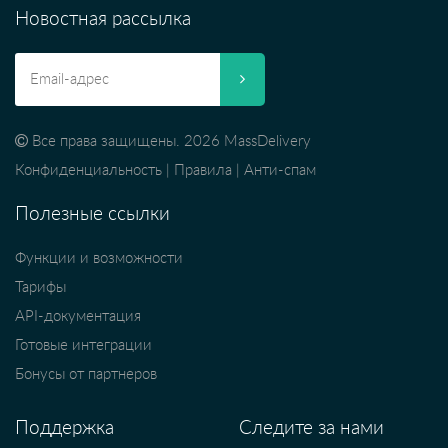
Новостная рассылка
Все права защищены. 2026 MassDelivery
Конфиденциальность
|
Правила
|
Анти-спам
Полезные ссылки
Функции и возможности
Тарифы
API-документация
Готовые интеграции
Бонусы от партнеров
Поддержка
Следите за нами