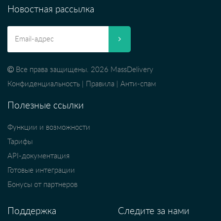
Новостная рассылка
Все права защищены. 2026 MassDelivery
Конфиденциальность
|
Правила
|
Анти-спам
Полезные ссылки
Функции и возможности
Тарифы
API-документация
Готовые интеграции
Бонусы от партнеров
Поддержка
Следите за нами