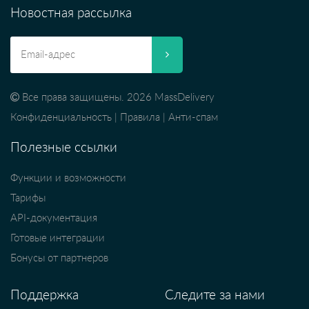
Новостная рассылка
Все права защищены. 2026 MassDelivery
Конфиденциальность
|
Правила
|
Анти-спам
Полезные ссылки
Функции и возможности
Тарифы
API-документация
Готовые интеграции
Бонусы от партнеров
Поддержка
Следите за нами