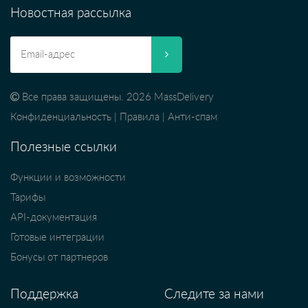
Новостная рассылка
Все права защищены. 2026 MassDelivery
Конфиденциальность
|
Правила
|
Анти-спам
Полезные ссылки
Функции и возможности
Тарифы
API-документация
Готовые интеграции
Бонусы от партнеров
Поддержка
Следите за нами