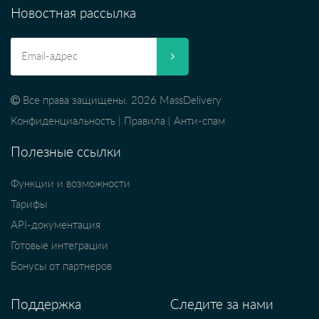
Новостная рассылка
Все права защищены. 2026 MassDelivery
Конфиденциальность
|
Правила
|
Анти-спам
Полезные ссылки
Функции и возможности
Тарифы
API-документация
Готовые интеграции
Бонусы от партнеров
Поддержка
Следите за нами