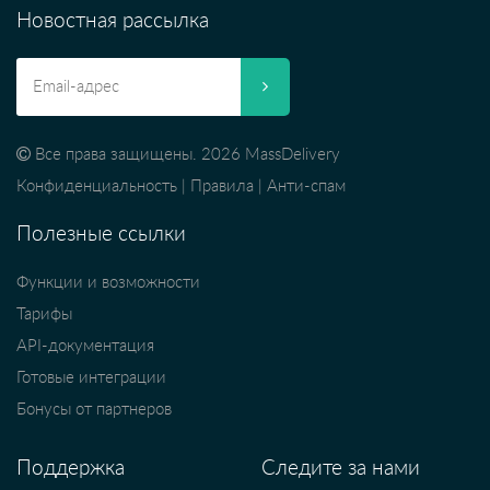
Новостная рассылка
Все права защищены. 2026 MassDelivery
Конфиденциальность
|
Правила
|
Анти-спам
Полезные ссылки
Функции и возможности
Тарифы
API-документация
Готовые интеграции
Бонусы от партнеров
Поддержка
Следите за нами