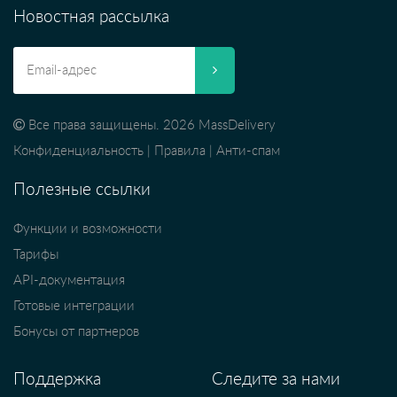
Новостная рассылка
Все права защищены. 2026 MassDelivery
Конфиденциальность
|
Правила
|
Анти-спам
Полезные ссылки
Функции и возможности
Тарифы
API-документация
Готовые интеграции
Бонусы от партнеров
Поддержка
Следите за нами