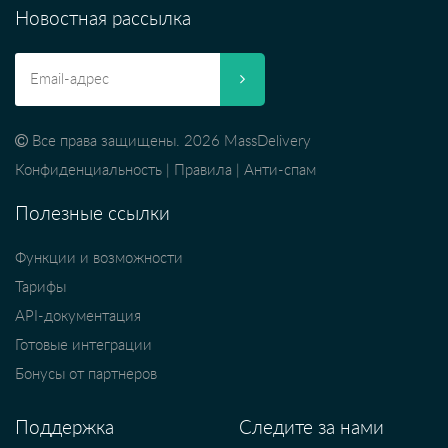
Новостная рассылка
Все права защищены. 2026 MassDelivery
Конфиденциальность
|
Правила
|
Анти-спам
Полезные ссылки
Функции и возможности
Тарифы
API-документация
Готовые интеграции
Бонусы от партнеров
Поддержка
Следите за нами