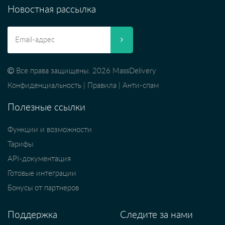
Новостная рассылка
Все права защищены. 2026 MassDelivery
Конфиденциальность
|
Правила
|
Анти-спам
Полезные ссылки
Функции и возможности
Тарифы
API-документация
Готовые интеграции
Бонусы от партнеров
Поддержка
Следите за нами