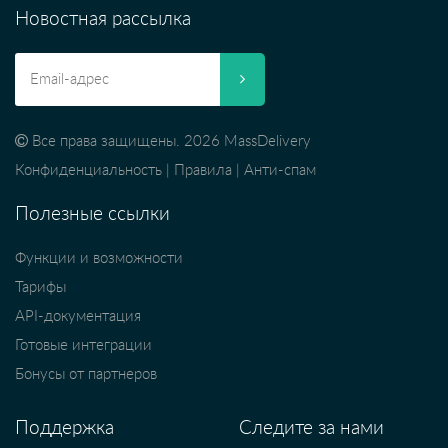
Новостная рассылка
Все права защищены. 2026 MassDelivery
Конфиденциальность
|
Правила
|
Анти-спам
Полезные ссылки
Функции и возможности
Тарифы
API-документация
Готовые интеграции
Бонусы от партнеров
Поддержка
Следите за нами