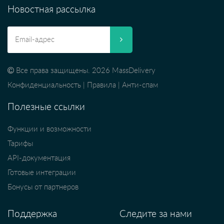
Новостная рассылка
Все права защищены. 2026 MassDelivery
Конфиденциальность
|
Правила
|
Анти-спам
Полезные ссылки
Функции и возможности
Тарифы
API-документация
Готовые интеграции
Бонусы от партнеров
Поддержка
Следите за нами