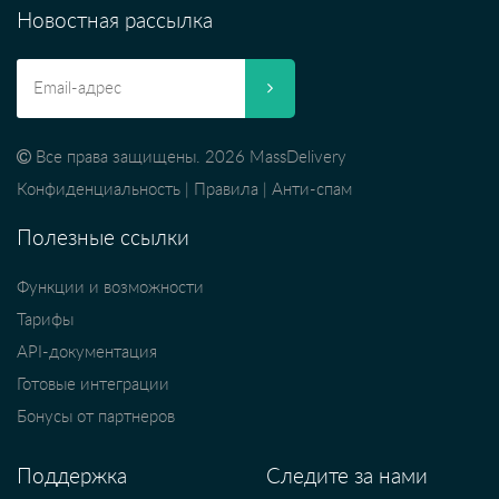
Новостная рассылка
Все права защищены. 2026 MassDelivery
Конфиденциальность
|
Правила
|
Анти-спам
Полезные ссылки
Функции и возможности
Тарифы
API-документация
Готовые интеграции
Бонусы от партнеров
Поддержка
Следите за нами