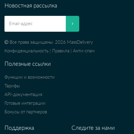
Новостная рассылка
Все права защищены. 2026 MassDelivery
Конфиденциальность
|
Правила
|
Анти-спам
Полезные ссылки
Функции и возможности
Тарифы
API-документация
Готовые интеграции
Бонусы от партнеров
Поддержка
Следите за нами