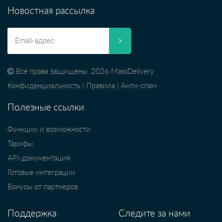
Новостная рассылка
Все права защищены. 2026 MassDelivery
Конфиденциальность
|
Правила
|
Анти-спам
Полезные ссылки
Функции и возможности
Тарифы
API-документация
Готовые интеграции
Бонусы от партнеров
Поддержка
Следите за нами