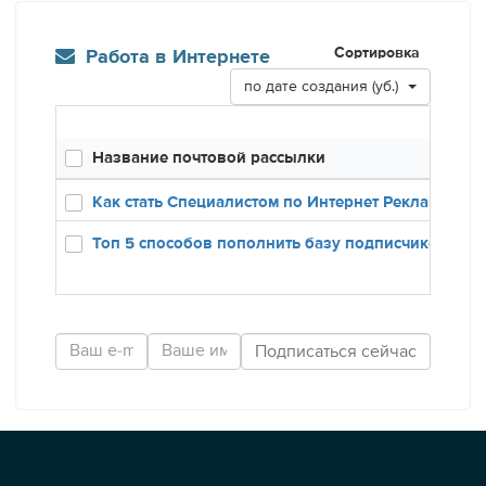
Сортировка
Работа в Интернете
по дате создания (уб.)
Название почтовой рассылки
Созд
12.12
Как стать Специалистом по Интернет Рекламе
24.01
Топ 5 способов пополнить базу подписчиков