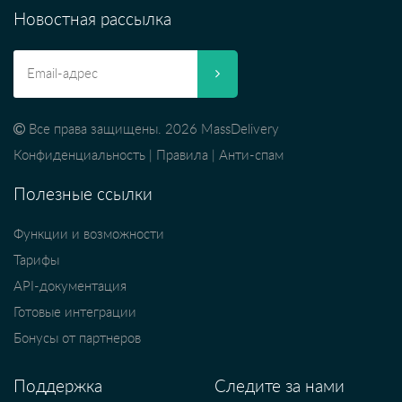
Новостная рассылка
Все права защищены. 2026 MassDelivery
Конфиденциальность
|
Правила
|
Анти-спам
Полезные ссылки
Функции и возможности
Тарифы
API-документация
Готовые интеграции
Бонусы от партнеров
Поддержка
Следите за нами