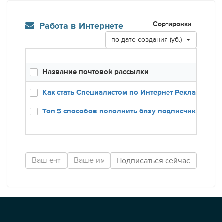
Сортировка
Работа в Интернете
по дате создания (уб.)
Название почтовой рассылки
Созд
12.12
Как стать Специалистом по Интернет Рекламе
24.01
Топ 5 способов пополнить базу подписчиков