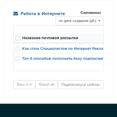
Сортировка
Работа в Интернете
по дате создания (уб.)
Название почтовой рассылки
Созд
12.12
Как стать Специалистом по Интернет Рекламе
24.01
Топ 5 способов пополнить базу подписчиков