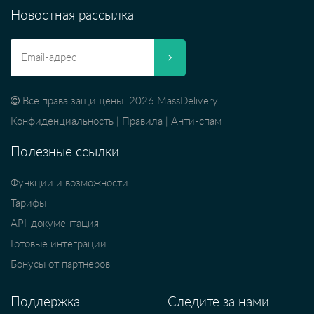
Новостная рассылка
Все права защищены. 2026 MassDelivery
Конфиденциальность
|
Правила
|
Анти-спам
Полезные ссылки
Функции и возможности
Тарифы
API-документация
Готовые интеграции
Бонусы от партнеров
Поддержка
Следите за нами