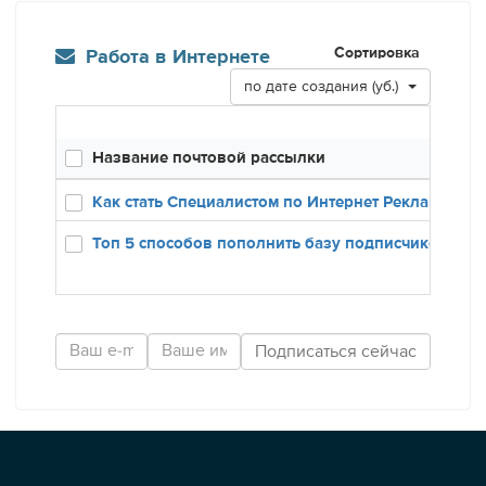
Сортировка
Работа в Интернете
по дате создания (уб.)
Название почтовой рассылки
Созд
12.12
Как стать Специалистом по Интернет Рекламе
24.01
Топ 5 способов пополнить базу подписчиков