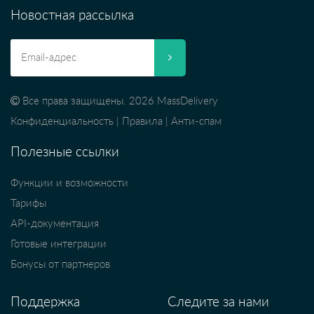
Новостная рассылка
Все права защищены. 2026 MassDelivery
Конфиденциальность
|
Правила
|
Анти-спам
Полезные ссылки
Функции и возможности
Тарифы
API-документация
Готовые интеграции
Бонусы от партнеров
Поддержка
Следите за нами