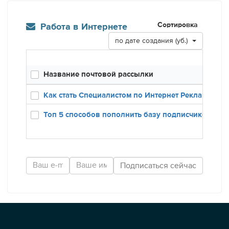
Сортировка
Работа в Интернете
по дате создания (уб.)
Название почтовой рассылки
Созд
12.12
Как стать Специалистом по Интернет Рекламе
24.01
Топ 5 способов пополнить базу подписчиков