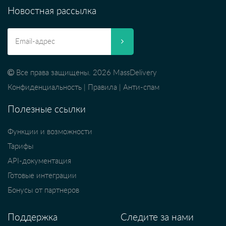
Новостная рассылка
Все права защищены. 2026 MassDelivery
Конфиденциальность
|
Правила
|
Анти-спам
Полезные ссылки
Функции и возможности
Тарифы
API-документация
Готовые интеграции
Бонусы от партнеров
Поддержка
Следите за нами