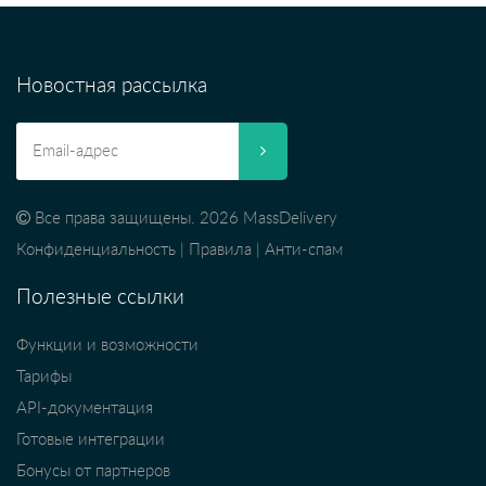
Новостная рассылка
Все права защищены. 2026 MassDelivery
Конфиденциальность
|
Правила
|
Анти-спам
Полезные ссылки
Функции и возможности
Тарифы
API-документация
Готовые интеграции
Бонусы от партнеров