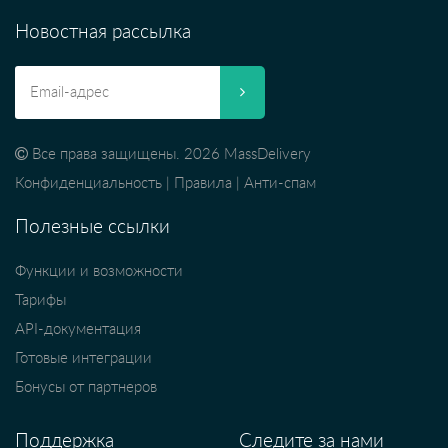
Новостная рассылка
Все права защищены. 2026 MassDelivery
Конфиденциальность
|
Правила
|
Анти-спам
Полезные ссылки
Функции и возможности
Тарифы
API-документация
Готовые интеграции
Бонусы от партнеров
Поддержка
Следите за нами