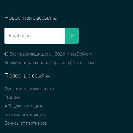
Новостная рассылка
Все права защищены. 2026 MassDelivery
Конфиденциальность
|
Правила
|
Анти-спам
Полезные ссылки
Функции и возможности
Тарифы
API-документация
Готовые интеграции
Бонусы от партнеров