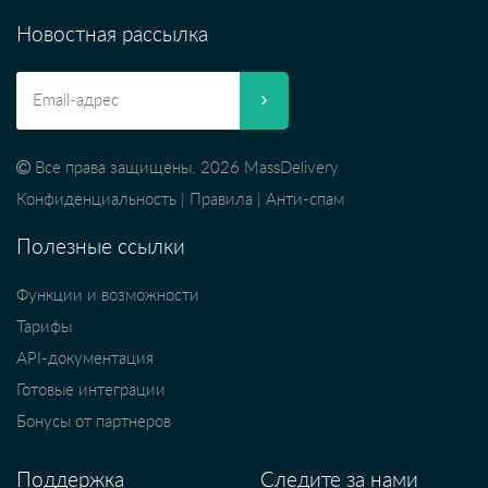
Новостная рассылка
Все права защищены. 2026 MassDelivery
Конфиденциальность
|
Правила
|
Анти-спам
Полезные ссылки
Функции и возможности
Тарифы
API-документация
Готовые интеграции
Бонусы от партнеров
Поддержка
Следите за нами