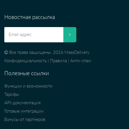
Новостная рассылка
Все права защищены. 2026 MassDelivery
Конфиденциальность
|
Правила
|
Анти-спам
Полезные ссылки
Функции и возможности
Тарифы
API-документация
Готовые интеграции
Бонусы от партнеров